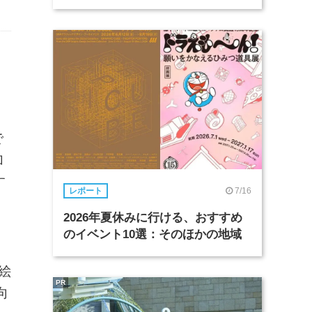
で
加
す
7/16
レポート
2026年夏休みに行ける、おすすめ
のイベント10選：そのほかの地域
絵
PR
向