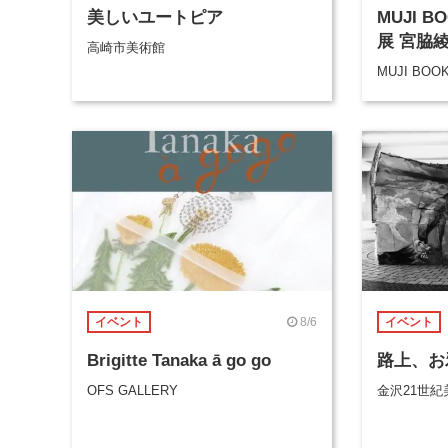
美しいユートピア
MUJI 
展 宮脇
高崎市美術館
MUJI BOO
8/6
イベント
イベント
Brigitte Tanaka ā go go
路上、お
OFS GALLERY
金沢21世紀