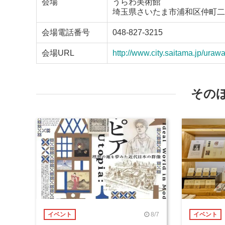
会場
うらわ美術館
埼玉県さいたま市浦和区仲町二
会場電話番号
048-827-3215
会場URL
http://www.city.saitama.jp/ura
その
8/7
イベント
イベント