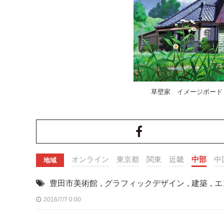
草壁家 イメージボード（となり
オンライン
東京都
関東
近畿
中部
中
地域
豊田市美術館
,
グラフィックデザイン
,
建築
,
エ
2016/7/7 0:00