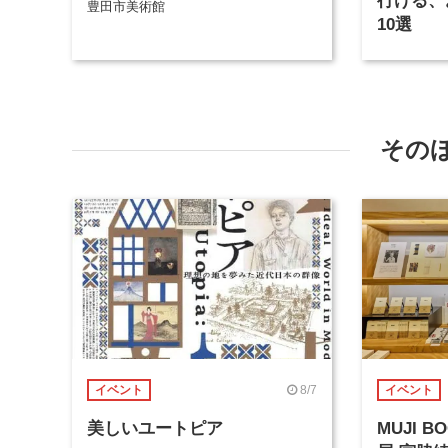
行ける、
豊田市美術館
10選
その
8/7
イベント
イベント
美しいユートピア
MUJI 