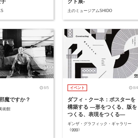
綾子
クト展-
KS
土のミュージアムSHIDO
8/5
8/
イベント
邪魔ですか？
ダフィ・クーネ：ポスターを
構築する ―形をつくる、版を
美術館
つくる、表現をつくる―
ギンザ・グラフィック・ギャラリー
（ggg）