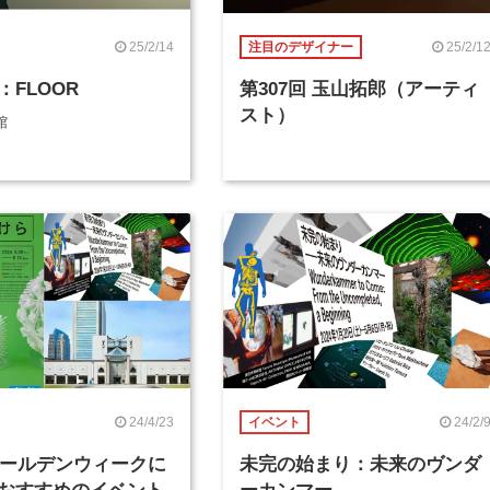
25/2/14
25/2/1
注目のデザイナー
：FLOOR
第307回 玉山拓郎（アーティ
スト）
館
24/4/23
24/2/
イベント
年ゴールデンウィークに
未完の始まり：未来のヴンダ