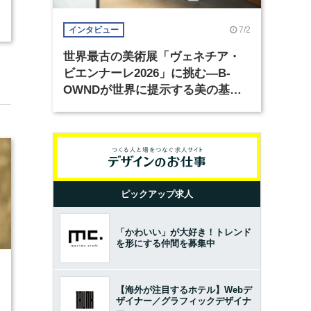
7/2
インタビュー
世界最古の美術展「ヴェネチア・
ビエンナーレ2026」に挑む―B-
OWNDが世界に提示する美の基準
とは？（前編）
ピックアップ求人
「かわいい」が大好き！トレンド
を形にする仲間を募集中
7
【海外が注目するホテル】Webデ
ザイナー／グラフィックデザイナ