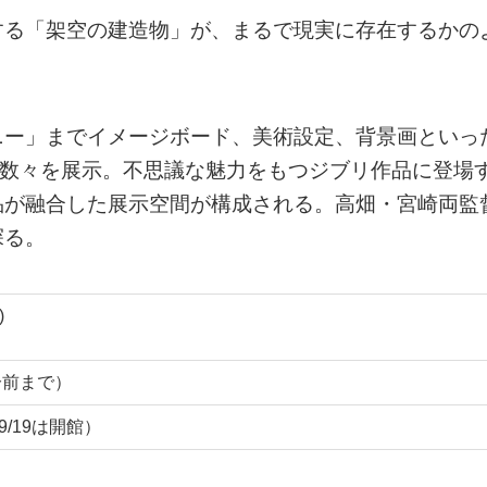
する「架空の建造物」が、まるで現実に存在するかの
ニー」までイメージボード、美術設定、背景画といっ
の数々を展示。不思議な魅力をもつジブリ作品に登場
品が融合した展示空間が構成される。高畑・宮崎両監
探る。
)
0分前まで）
9/19は開館）