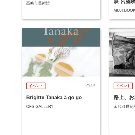
展 宮脇
高崎市美術館
MUJI BOO
8/6
イベント
イベント
Brigitte Tanaka ā go go
路上、お
OFS GALLERY
金沢21世紀