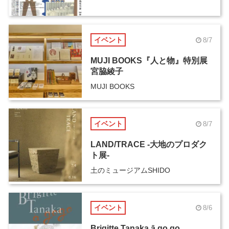
イベント
8/7
MUJI BOOKS『人と物』特別展
宮脇綾子
MUJI BOOKS
イベント
8/7
LAND/TRACE -大地のプロダク
ト展-
土のミュージアムSHIDO
イベント
8/6
Brigitte Tanaka ā go go