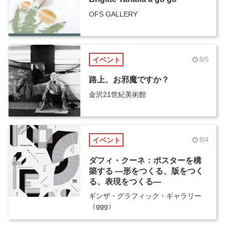
OFS GALLERY
イベント
8/5
路上、お邪魔ですか？
金沢21世紀美術館
イベント
8/4
ダフィ・クーネ：ポスターを構
築する ―形をつくる、版をつく
る、表現をつくる―
ギンザ・グラフィック・ギャラリー
（ggg）