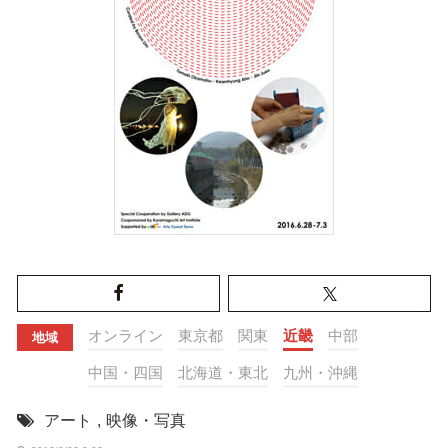
オンライン
東京都
関東
近畿
中部
地域
中国・四国
北海道・東北
九州・沖縄
アート
,
映像・写真