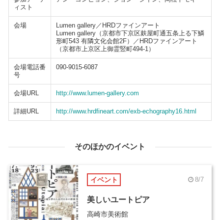
ィスト
会場
Lumen gallery／HRDファインアート
Lumen gallery（京都市下京区麸屋町通五条上る下鱗
形町543 有隣文化会館2F）／HRDファインアート
（京都市上京区上御霊竪町494-1）
会場電話番
090-9015-6087
号
会場URL
http://www.lumen-gallery.com
詳細URL
http://www.hrdfineart.com/exb-echography16.html
そのほかのイベント
イベント
8/7
美しいユートピア
高崎市美術館