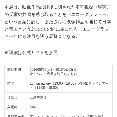
本展は、映像作品の背後に隠された不可視な〈現実〉
の反響や共鳴を感じ取ることを〈エコーグラフィー〉
という言葉に託し、またさらに映像作品を通じて日本
と韓国という2つの国の間に生まれる〈エコーグラフ
ィー〉にも注目を誘う展覧会となる。
※詳細は公式サイトを参照
開催期間
2016/06/28(火)～2016/07/03(日)
※イベント会期は終了しました
時間
Lumen gallery（13:00～19:30）／HRDファインアー
ト（11:00～18:00）
休館日
会期中無休
入場料
無料
参加アーテ
アン・コンヒョン、ジョン・ジイン、岡松トモキ