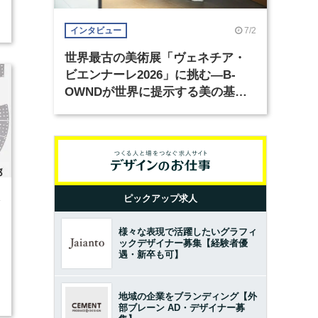
7/2
インタビュー
世界最古の美術展「ヴェネチア・
ビエンナーレ2026」に挑む―B-
OWNDが世界に提示する美の基準
とは？（前編）
ピックアップ求人
4
様々な表現で活躍したいグラフィ
ックデザイナー募集【経験者優
遇・新卒も可】
地域の企業をブランディング【外
部ブレーン AD・デザイナー募