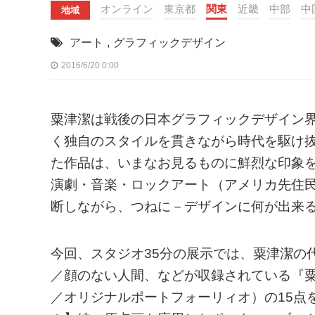
オンライン
東京都
関東
近畿
中部
中
地域
アート
,
グラフィックデザイン
2016/6/20 0:00
粟津潔は戦後の日本グラフィックデザイン
く独自のスタイルを貫きながら時代を駆け
た作品は、いまなお見るものに鮮烈な印象
演劇・音楽・ロックアート（アメリカ先住
断しながら、つねに－デザインに何が出来
今回、スタジオ35分の展示では、粟津潔の
／顔のない人間、などが収録されている『粟津
／オリジナルポートフォーリィオ）の15点