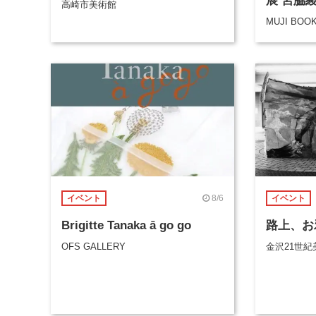
展 宮脇
高崎市美術館
MUJI BOO
8/6
イベント
イベント
Brigitte Tanaka ā go go
路上、お
OFS GALLERY
金沢21世紀