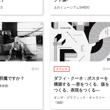
綾子
クト展-
KS
土のミュージアムSHIDO
8/5
8/
イベント
邪魔ですか？
ダフィ・クーネ：ポスターを
構築する ―形をつくる、版を
美術館
つくる、表現をつくる―
ギンザ・グラフィック・ギャラリー
（ggg）