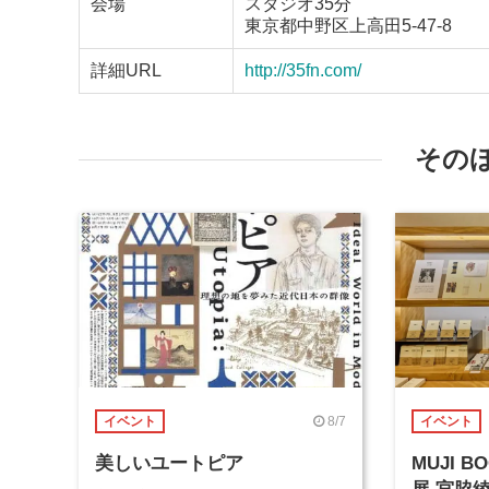
会場
スタジオ35分
東京都中野区上高田5-47-8
詳細URL
http://35fn.com/
その
8/7
イベント
イベント
美しいユートピア
MUJI 