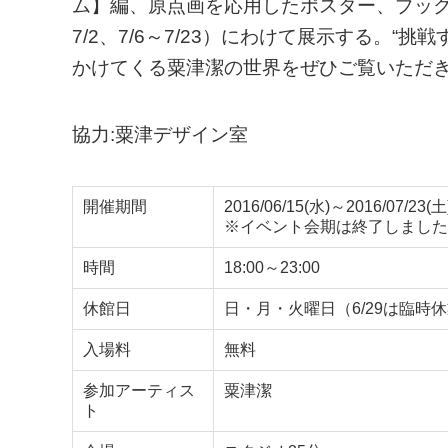
ム】編、原点画を応用したポスター、ブック
7/2、7/6～7/23）にわけて展示する。
かけてくる粟津潔の世界をぜひご覧いただ
協力:粟津デザイン室
開催期間
2016/06/15(水)～2016/07/23(土
※イベント会期は終了しました
時間
18:00～23:00
休館日
日・月・火曜日（6/29は臨時
入場料
無料
参加アーティス
粟津潔
ト