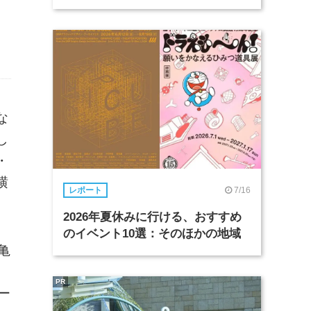
な
し
・
横
7/16
レポート
2026年夏休みに行ける、おすすめ
のイベント10選：そのほかの地域
亀
PR
ー