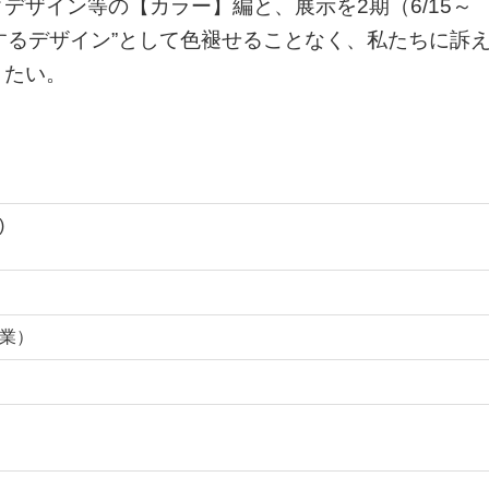
デザイン等の【カラー】編と、展示を2期（6/15～
“挑戦するデザイン”として色褪せることなく、私たちに訴
きたい。
)
休業）