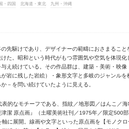
国・四国
北海道・東北
九州・沖縄
界の先駆けであり、デザイナーの範疇におさまること
抜けた。昭和という時代がもつ雰囲気や空気を体現化
を与え続けている。その作品群は、建築・美術・映像
民が岩に残した岩絵）・象形文字と多岐のジャンルを
るか－を問い続けていたように見える。
代表的なモチーフである、指紋／地形図／はんこ／海
潔 原点画』（土曜美術社刊／1975年／限定500部
を軸に展開。線画や文字といった原点画を【モノクロ