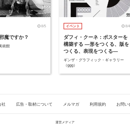
8/5
8/
イベント
邪魔ですか？
ダフィ・クーネ：ポスターを
構築する ―形をつくる、版を
美術館
つくる、表現をつくる―
ギンザ・グラフィック・ギャラリー
（ggg）
会社
広告・取材について
メルマガ
利用規約
お問い
運営メディア