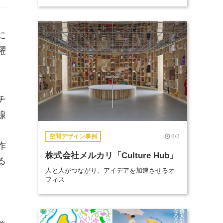
に
躍
チ
線
、
8/3
空間デザイン事例
作
株式会社メルカリ「Culture Hub」
る
人と人がつながり、アイデアを加速させるオ
フィス