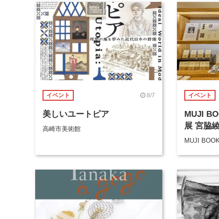
8/7
イベント
イベント
美しいユートピア
MUJI 
展 宮脇
高崎市美術館
MUJI BOO