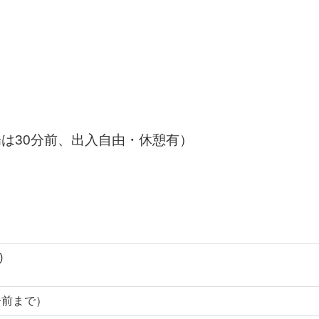
（開場は30分前、出入自由・休憩有）
)
0分前まで）