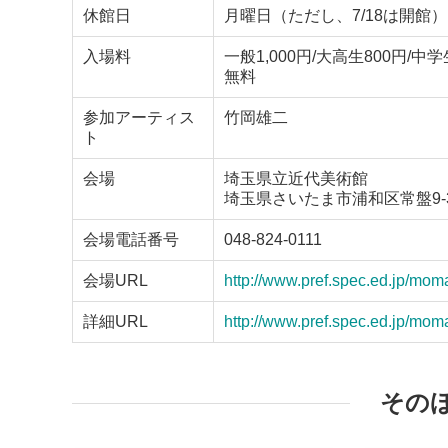
休館日
月曜日（ただし、7/18は開館）
入場料
一般1,000円/大高生800
無料
参加アーティス
竹岡雄二
ト
会場
埼玉県立近代美術館
埼玉県さいたま市浦和区常盤9-3
会場電話番号
048-824-0111
会場URL
http://www.pref.spec.ed.jp/mom
詳細URL
http://www.pref.spec.ed.jp/mo
その