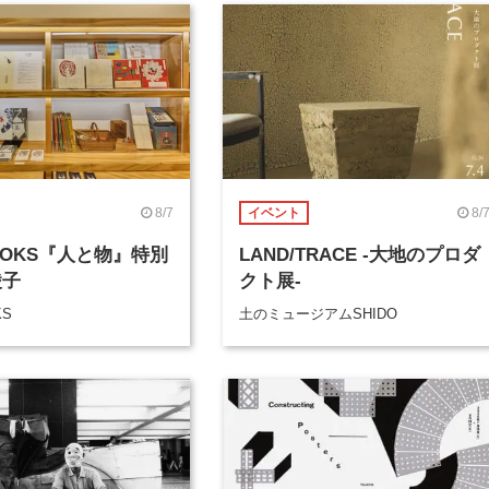
8/7
8/
イベント
BOOKS『人と物』特別
LAND/TRACE -大地のプロダ
綾子
クト展-
KS
土のミュージアムSHIDO