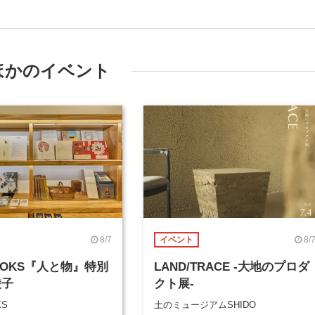
ほかのイベント
8/7
8/
イベント
BOOKS『人と物』特別
LAND/TRACE -大地のプロダ
綾子
クト展-
KS
土のミュージアムSHIDO