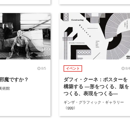
8/5
8/
イベント
邪魔ですか？
ダフィ・クーネ：ポスターを
構築する ―形をつくる、版を
美術館
つくる、表現をつくる―
ギンザ・グラフィック・ギャラリー
（ggg）