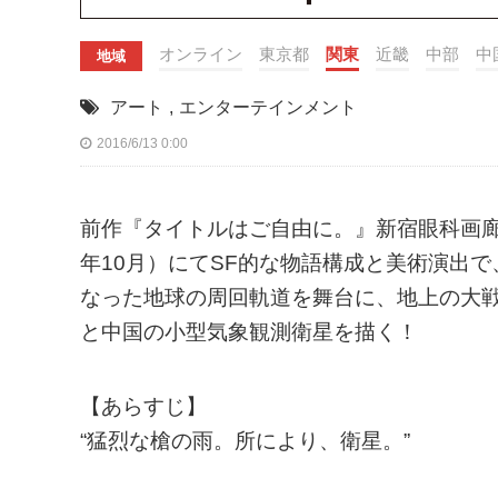
オンライン
東京都
関東
近畿
中部
中
地域
アート
,
エンターテインメント
2016/6/13 0:00
前作『タイトルはご自由に。』新宿眼科画廊
年10月）にてSF的な物語構成と美術演出
なった地球の周回軌道を舞台に、地上の大
と中国の小型気象観測衛星を描く！
【あらすじ】
“猛烈な槍の雨。所により、衛星。”