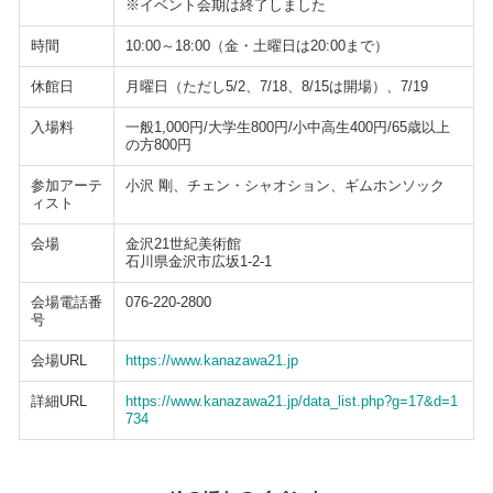
※イベント会期は終了しました
時間
10:00～18:00（金・土曜日は20:00まで）
休館日
月曜日（ただし5/2、7/18、8/15は開場）、7/19
入場料
一般1,000円/大学生800円/小中高生400円/65歳以上
の方800円
参加アーテ
小沢 剛、チェン・シャオション、ギムホンソック
ィスト
会場
金沢21世紀美術館
石川県金沢市広坂1-2-1
会場電話番
076-220-2800
号
会場URL
https://www.kanazawa21.jp
詳細URL
https://www.kanazawa21.jp/data_list.php?g=17&d=1
734