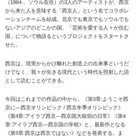
（1964-、ソウル在住）の3人のアーティストが、西京
から来た人を意味する「西京人」という名でコラボレ
ーションチームを結成。北京でも東京でもソウルでも
ないアジアのどこかの国、「芸術を愛する人々が住む
国」について物語るというプロジェクトをスタートさ
せた。
西京は、現実からかけ離れた創造上の出来事というだ
けでなく、我々が生きる現代という時代を照射した語
として読むことができる。
今回はこれまでの作品の中から、《第3章:ようこそ西
京に—西京オリンピック / 西京冬季オリンピック》
《第4章:アイラブ西京—西京国大統領の日常》《第4
章:アイラブ西京—西京国の学校》と、最新作となる
《第5章:西京は西京ではない》などを発表する。ま