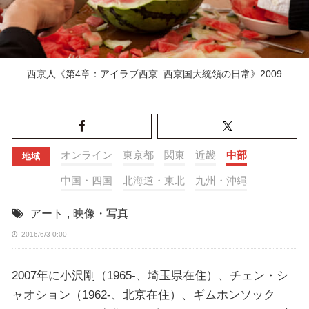
西京人《第4章：アイラブ西京−西京国大統領の日常》2009
オンライン
東京都
関東
近畿
中部
地域
中国・四国
北海道・東北
九州・沖縄
アート
,
映像・写真
2016/6/3 0:00
2007年に小沢剛（1965-、埼玉県在住）、チェン・シ
ャオション（1962-、北京在住）、ギムホンソック