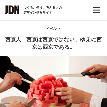
INTERVIEW
つくる、使う、考える人の
デザイン情報サイト
インタビュー
REPORT
イベント
レポート
西京人―西京は西京ではない、ゆえに西
COLUMN
京は西京である。
コラム