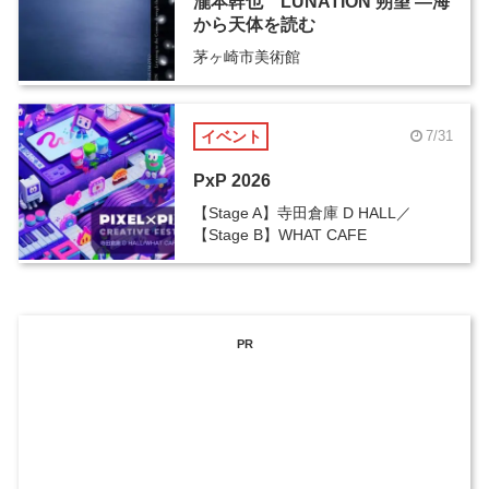
瀧本幹也 LUNATION 朔望 ―海
から天体を読む
茅ヶ崎市美術館
イベント
7/31
PxP 2026
【Stage A】寺田倉庫 D HALL／
【Stage B】WHAT CAFE
PR