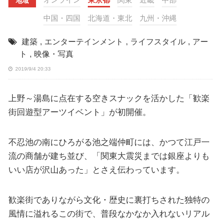
地域
中国・四国
北海道・東北
九州・沖縄
建築
,
エンターテインメント
,
ライフスタイル
,
アー
ト
,
映像・写真
2019/9/4 20:33
上野～湯島に点在する空きスナックを活かした「歓楽
街回遊型アーツイベント」が初開催。
不忍池の南にひろがる池之端仲町には、かつて江戸一
流の商舗が建ち並び、「関東大震災までは銀座よりも
いい店が沢山あった」とさえ伝わっています。
歓楽街でありながら文化・歴史に裏打ちされた独特の
風情に溢れるこの街で、普段なかなか入れないリアル