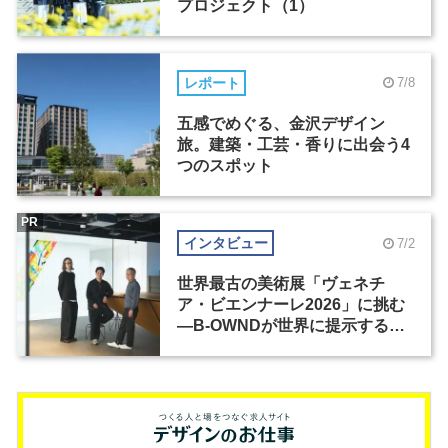
プロジェクト（1）
レポート
7/8
五感でめぐる、金沢デザイン
旅。建築・工芸・香りに出会う4
つのスポット
PR
インタビュー
7/2
世界最古の美術展「ヴェネチ
ア・ビエンナーレ2026」に挑む
―B-OWNDが世界に提示する美
の基準とは？（前編）