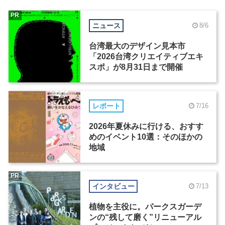
PR
ニュース
8/6
台湾最大のデザイン見本市
「2026台湾クリエイティブエキ
スポ」が8月31日まで開催
レポート
7/16
2026年夏休みに行ける、おすす
めのイベント10選：そのほかの
地域
PR
インタビュー
7/13
植物を主役に。パークスガーデ
ンの“残して磨く”リニューアル