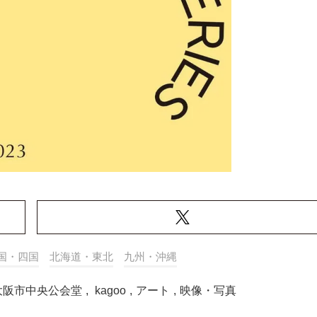
国・四国
北海道・東北
九州・沖縄
大阪市中央公会堂
,
kagoo
,
アート
,
映像・写真