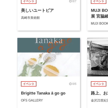
8/7
イベント
イベント
美しいユートピア
MUJI 
展 宮脇
高崎市美術館
MUJI BOO
8/6
イベント
イベント
Brigitte Tanaka ā go go
路上、お
OFS GALLERY
金沢21世紀