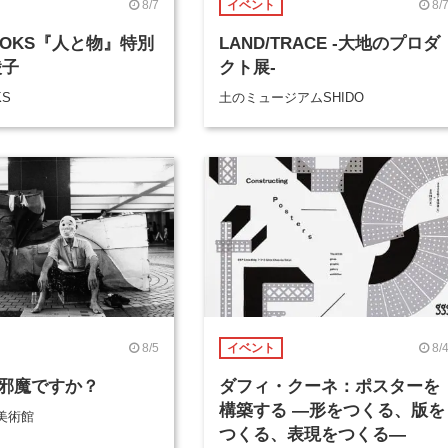
8/7
8/
イベント
BOOKS『人と物』特別
LAND/TRACE -大地のプロダ
綾子
クト展-
KS
土のミュージアムSHIDO
8/5
8/
イベント
邪魔ですか？
ダフィ・クーネ：ポスターを
構築する ―形をつくる、版を
美術館
つくる、表現をつくる―