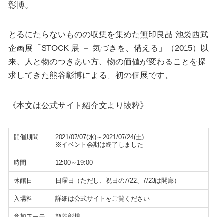
彰博。
とるにたらないものの収集を集めた無印良品 池袋西武
企画展「STOCK 展 － 気づきを、備える」（2015）以
来、人と物のつきあい方、物の価値が変わることを探
求してきた熊谷彰博による、初の個展です。
《本文は公式サイト紹介文より抜粋》
開催期間
2021/07/07(水)～2021/07/24(土)
※イベント会期は終了しました
時間
12:00～19:00
休館日
日曜日（ただし、祝日の7/22、7/23は開廊）
入場料
詳細は公式サイトをご覧ください
参加アーテ
熊谷彰博