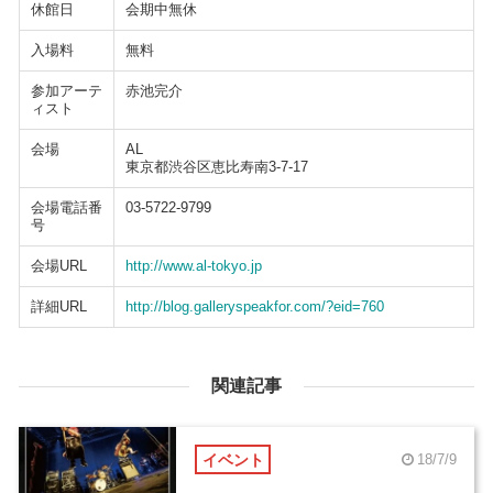
休館日
会期中無休
入場料
無料
参加アーテ
赤池完介
ィスト
会場
AL
東京都渋谷区恵比寿南3-7-17
会場電話番
03-5722-9799
号
会場URL
http://www.al-tokyo.jp
詳細URL
http://blog.galleryspeakfor.com/?eid=760
関連記事
イベント
18/7/9