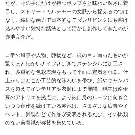
だが、その手法だけが持つポップさと味わい深さに着
目し、ストリートカルチャーの文脈から捉えるのでは
なく、繊細な画力で日本的なモダンリビングにも溶け
込みやすい独特な話法として活かし創作してきたのが
赤池完介だ。
日常の風景や人物、静物など、彼の目に写ったものが
驚くほど細かいナイフさばきでステンシルに加工さ
れ、多重的な色彩表現をもって平面に定着される。仕
上がりはどこか工芸的な味わいを帯び、紙やキャンバ
スを超えてインテリアや衣類にまで展開。現在は南伊
豆のアトリエを拠点に、より彼自身のルーツに向き合
いつつ創作を続けている赤池は、さまざまな広告やイ
ベント、雑誌などで作品が発表されるたび、その比類
のない美意識が称賛を集めている。