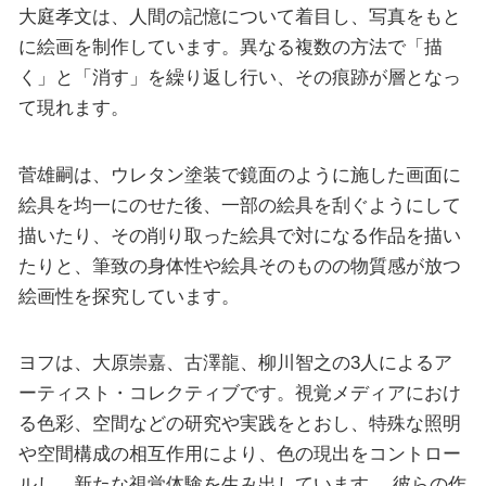
大庭孝文は、人間の記憶について着目し、写真をもと
に絵画を制作しています。異なる複数の方法で「描
く」と「消す」を繰り返し行い、その痕跡が層となっ
て現れます。
菅雄嗣は、ウレタン塗装で鏡面のように施した画面に
絵具を均一にのせた後、一部の絵具を刮ぐようにして
描いたり、その削り取った絵具で対になる作品を描い
たりと、筆致の身体性や絵具そのものの物質感が放つ
絵画性を探究しています。
ヨフは、大原崇嘉、古澤龍、柳川智之の3人によるア
ーティスト・コレクティブです。視覚メディアにおけ
る色彩、空間などの研究や実践をとおし、特殊な照明
や空間構成の相互作用により、色の現出をコントロー
ルし、新たな視覚体験を生み出しています。 彼らの作