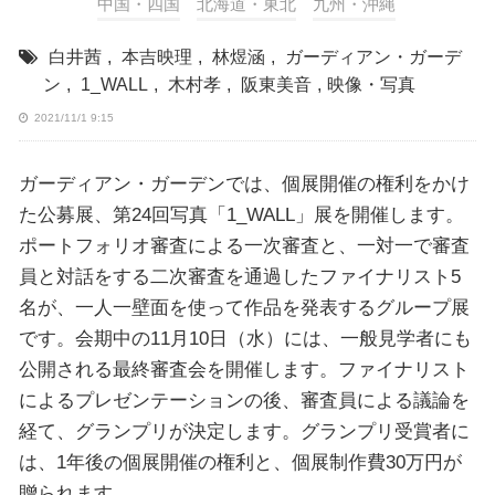
中国・四国
北海道・東北
九州・沖縄
白井茜
,
本吉映理
,
林煜涵
,
ガーディアン・ガーデ
ン
,
1_WALL
,
木村孝
,
阪東美音
,
映像・写真
2021/11/1 9:15
ガーディアン・ガーデンでは、個展開催の権利をかけ
た公募展、第24回写真「1_WALL」展を開催します。
ポートフォリオ審査による一次審査と、一対一で審査
員と対話をする二次審査を通過したファイナリスト5
名が、一人一壁面を使って作品を発表するグループ展
です。会期中の11月10日（水）には、一般見学者にも
公開される最終審査会を開催します。ファイナリスト
によるプレゼンテーションの後、審査員による議論を
経て、グランプリが決定します。グランプリ受賞者に
は、1年後の個展開催の権利と、個展制作費30万円が
贈られます。