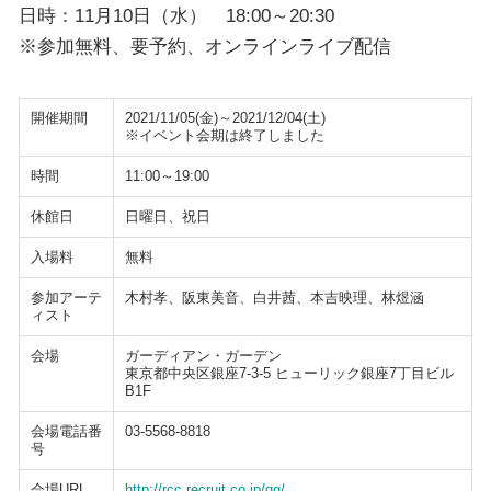
日時：11月10日（水） 18:00～20:30
※参加無料、要予約、オンラインライブ配信
開催期間
2021/11/05(金)～2021/12/04(土)
※イベント会期は終了しました
時間
11:00～19:00
休館日
日曜日、祝日
入場料
無料
参加アーテ
木村孝、阪東美音、白井茜、本吉映理、林煜涵
ィスト
会場
ガーディアン・ガーデン
東京都中央区銀座7-3-5 ヒューリック銀座7丁目ビル
B1F
会場電話番
03-5568-8818
号
会場URL
http://rcc.recruit.co.jp/gg/