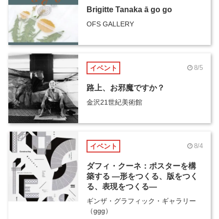
Brigitte Tanaka ā go go
OFS GALLERY
イベント
8/5
路上、お邪魔ですか？
金沢21世紀美術館
イベント
8/4
ダフィ・クーネ：ポスターを構
築する ―形をつくる、版をつく
る、表現をつくる―
ギンザ・グラフィック・ギャラリー
（ggg）