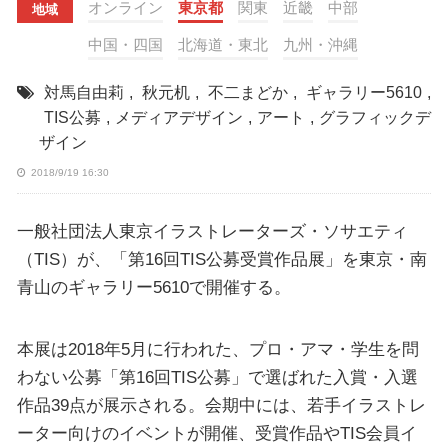
オンライン
東京都
関東
近畿
中部
地域
中国・四国
北海道・東北
九州・沖縄
対馬自由莉
,
秋元机
,
不二まどか
,
ギャラリー5610
,
TIS公募
,
メディアデザイン
,
アート
,
グラフィックデ
ザイン
2018/9/19 16:30
一般社団法人東京イラストレーターズ・ソサエティ
（TIS）が、「第16回TIS公募受賞作品展」を東京・南
青山のギャラリー5610で開催する。
本展は2018年5月に行われた、プロ・アマ・学生を問
わない公募「第16回TIS公募」で選ばれた入賞・入選
作品39点が展示される。会期中には、若手イラストレ
ーター向けのイベントが開催、受賞作品やTIS会員イ