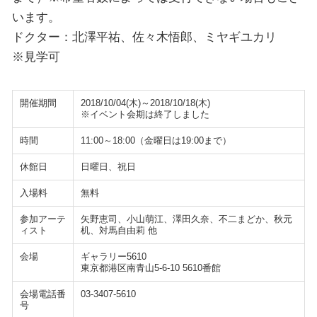
います。
ドクター：北澤平祐、佐々木悟郎、ミヤギユカリ
※見学可
開催期間
2018/10/04(木)～2018/10/18(木)
※イベント会期は終了しました
時間
11:00～18:00（金曜日は19:00まで）
休館日
日曜日、祝日
入場料
無料
参加アーテ
矢野恵司、小山萌江、澤田久奈、不二まどか、秋元
ィスト
机、対馬自由莉 他
会場
ギャラリー5610
東京都港区南青山5-6-10 5610番館
会場電話番
03-3407-5610
号