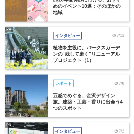
めのイベント10選：そのほかの
地域
PR
インタビュー
7/13
植物を主役に。パークスガーデ
ンの“残して磨く”リニューアル
プロジェクト（1）
レポート
7/8
五感でめぐる、金沢デザイン
旅。建築・工芸・香りに出会う4
つのスポット
PR
インタビュー
7/2