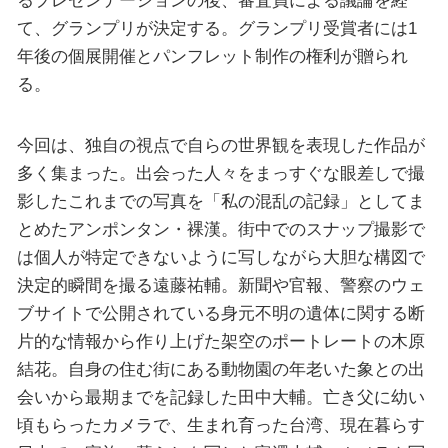
るプレゼンテーションの後、審査員による議論を経
て、グランプリが決定する。グランプリ受賞者には1
年後の個展開催とパンフレット制作の権利が贈られ
る。
今回は、独自の視点で自らの世界観を表現した作品が
多く集まった。出会った人々をまっすぐな眼差しで撮
影したこれまでの写真を「私の混乱の記録」としてま
とめたアンポンタン・裸漢。街中でのスナップ撮影で
は個人が特定できないように写しながら大胆な構図で
決定的瞬間を撮る遠藤祐輔。新聞や官報、警察のウェ
ブサイトで公開されている身元不明の遺体に関する断
片的な情報から作り上げた架空のポートレートの木原
結花。自身の住む街にある動物園の年老いた象との出
会いから最期までを記録した田中大輔。亡き父に幼い
頃もらったカメラで、生まれ育った台湾、現在暮らす