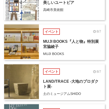
美しいユートピア
高崎市美術館
イベント
8/7
MUJI BOOKS『人と物』特別展
宮脇綾子
MUJI BOOKS
イベント
8/7
LAND/TRACE -大地のプロダク
ト展-
土のミュージアムSHIDO