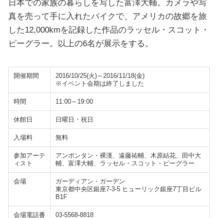
日本での家族の暮らしを写した富澤大輔。カメラや写
真を売って手に入れたバイクで、アメリカの故郷を旅
した12,000kmを記録した作品のラッセル・スコット・
ピーグラー。以上の6名が展示をする。
開催期間
2016/10/25(火)～2016/11/18(金)
※イベント会期は終了しました
時間
11:00～19:00
休館日
日曜日・祝日
入場料
無料
参加アーテ
アンポンタン・裸漢、遠藤祐輔、木原結花、田中大
ィスト
輔、富澤大輔、ラッセル・スコット・ピーグラー
会場
ガーディアン・ガーデン
東京都中央区銀座7-3-5 ヒューリック銀座7丁目ビル
B1F
会場電話番
03-5568-8818