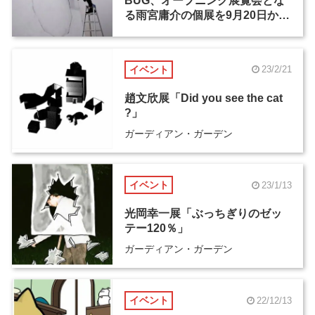
BUG、オープニング展覧会とな
る雨宮庸介の個展を9月20日から
開催
イベント
23/2/21
趙文欣展「Did you see the cat
?」
ガーディアン・ガーデン
イベント
23/1/13
光岡幸一展「ぶっちぎりのゼッ
テー120％」
ガーディアン・ガーデン
イベント
22/12/13