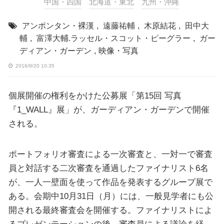
中国・四国
北海道・東北
九州・沖縄
アンポンタン・裸漢
,
遠藤祐輔
,
木原結花
,
田中大
輔
,
富澤大輔.ラッセル・スコット・ピーグラー
,
ガー
ディアン・ガーデン
,
映像・写真
2016/9/20 10:35
個展開催の権利をかけた公募展「第15回 写真
『1_WALL』展」が、ガーディアン・ガーデンで開催
される。
ポートフォリオ審査による一次審査と、一対一で審査
員と対話する二次審査を通過したファイナリスト6名
が、一人一壁面を使って作品を発表するグループ展で
ある。会期中10月31日（月）には、一般見学者にも公
開される最終審査会を開催する。ファイナリストによ