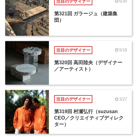
注目のデザイナー
6/30
第321回 ガラージュ（建築集
団）
注目のデザイナー
5/19
第320回 高田陸央（デザイナー
／アーティスト）
注目のデザイナー
3/27
第319回 村瀬弘行（suzusan
CEO／クリエイティブディレク
ター）