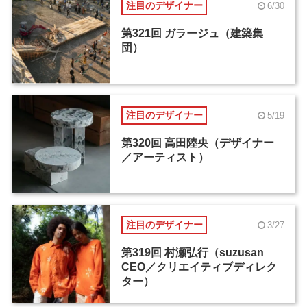
注目のデザイナー
6/30
第321回 ガラージュ（建築集
団）
注目のデザイナー
5/19
第320回 高田陸央（デザイナー
／アーティスト）
注目のデザイナー
3/27
第319回 村瀬弘行（suzusan
CEO／クリエイティブディレク
ター）