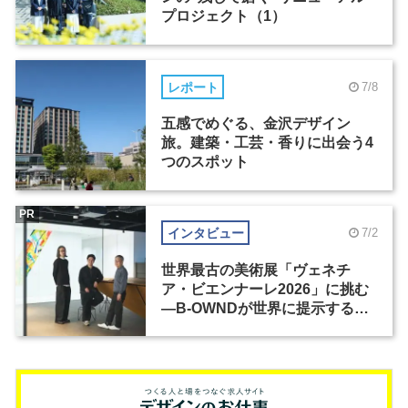
プロジェクト（1）
レポート
7/8
五感でめぐる、金沢デザイン
旅。建築・工芸・香りに出会う4
つのスポット
PR
インタビュー
7/2
世界最古の美術展「ヴェネチ
ア・ビエンナーレ2026」に挑む
―B-OWNDが世界に提示する美
の基準とは？（前編）