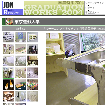
ジャパンデザイン
レポート
卒展特集2004
i n d e x
「ガーデニング・キッチン」 / 阿折 英里子
[環境