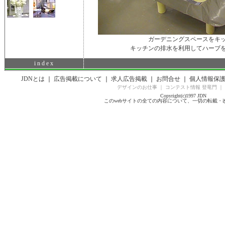
ガーデニングスペースをキ
キッチンの排水を利用してハーブ
i n d e x
JDNとは
｜
広告掲載について
｜
求人広告掲載
｜
お問合せ
｜
個人情報保
デザインのお仕事
｜
コンテスト情報 登竜門
｜
Copyright(c)1997 JDN
このwebサイトの全ての内容について、一切の転載・