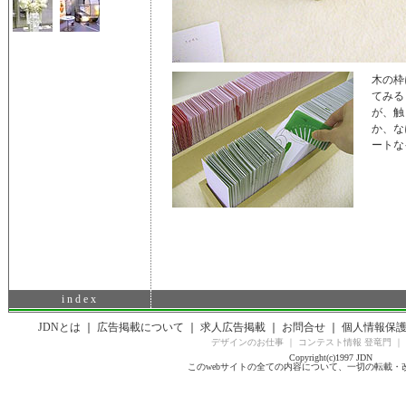
木の枠
てみる
が、触
か、な
ートな
i n d e x
JDNとは
｜
広告掲載について
｜
求人広告掲載
｜
お問合せ
｜
個人情報保
デザインのお仕事
｜
コンテスト情報 登竜門
｜
Copyright(c)1997 JDN
このwebサイトの全ての内容について、一切の転載・