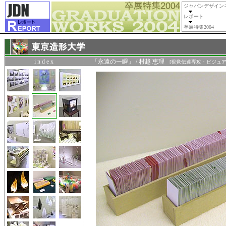
ジャパンデザイン
レポート
卒展特集2004
i n d e x
「永遠の一瞬」 / 村越 恵理
[視覚伝達専攻・ビジュア