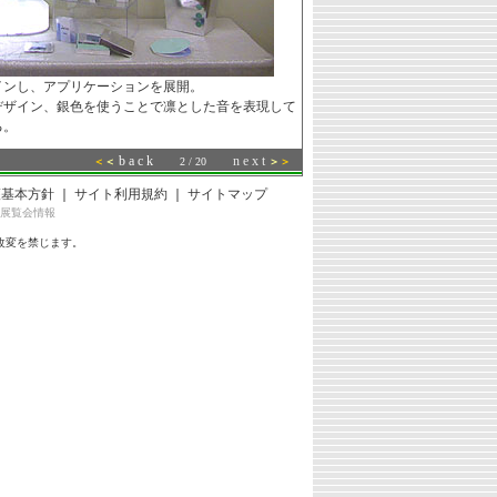
インし、アプリケーションを展開。
デザイン、銀色を使うことで凛とした音を表現して
る。
b a c k
n e x t
＜
＜
2 / 20
＞
＞
護基本方針
｜
サイト利用規約
｜
サイトマップ
展覧会情報
改変を禁じます。