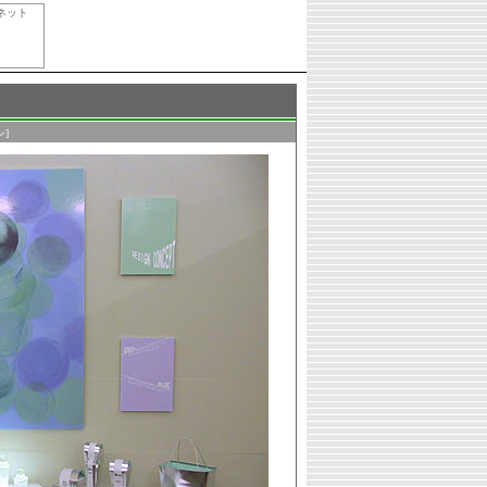
ネット
]