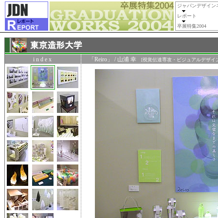
ジャパンデザイン
レポート
卒展特集2004
i n d e x
「Reiro」 / 山浦 幸
[視覚伝達専攻・ビジュアルデザイン