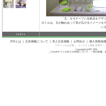
「玉」をモチーフに化粧品をデザ
ボトルは、玉が触れあって音が広がるイメージを
い
i n d e x
JDNとは
｜
広告掲載について
｜
求人広告掲載
｜
お問合せ
｜
個人情報保
デザインのお仕事
｜
コンテスト情報 登竜門
｜
Copyright(c)1997 JDN
このwebサイトの全ての内容について、一切の転載・