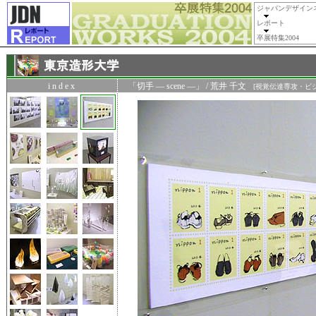
ジャパンデザイン
レポート
卒展特集2004
i n d e x
「切手 — scene —」 / 荒井 千文
[視覚伝達専攻・ビジ