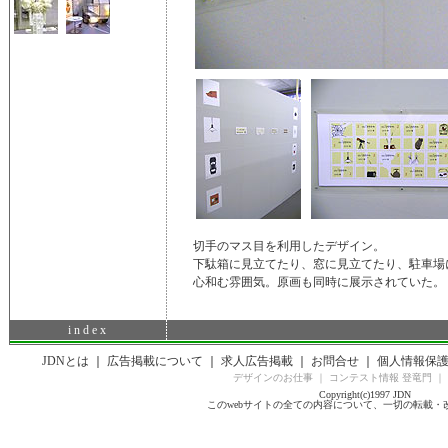
切手のマス目を利用したデザイン。
下駄箱に見立てたり、窓に見立てたり、駐車場
心和む雰囲気。原画も同時に展示されていた。
i n d e x
JDNとは
｜
広告掲載について
｜
求人広告掲載
｜
お問合せ
｜
個人情報保
デザインのお仕事
｜
コンテスト情報 登竜門
｜
Copyright(c)1997 JDN
このwebサイトの全ての内容について、一切の転載・