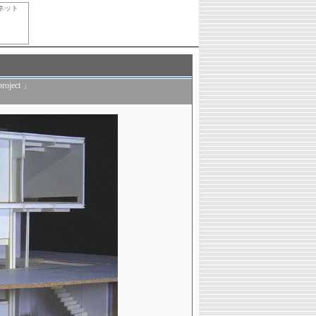
ネット
ject 」