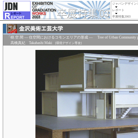
ジャパンデザイン
レポート
卒展特集2003
「樹.空.間 — 住空間におけるコモンエリアの形成 — Tree of Urban Community pro
高橋真紀 Takahashi Maki
[環境デザイン専攻]