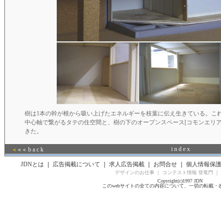
樹は1本の幹が根から吸い上げたエネルギーを枝葉に伝え生きている。こ
中心軸で繋がるタテの住空間と、樹の下のオープンスペース[コモンエリア
きた。
i n d e x
b a c k
＜
＜
＜
JDNとは
｜
広告掲載について
｜
求人広告掲載
｜
お問合せ
｜
個人情報保
デザインのお仕事
｜
コンテスト情報 登竜門
｜
Copyright(c)1997 JDN
このwebサイトの全ての内容について、一切の転載・