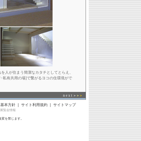
れを人が住まう簡潔なカタチとしてとらえ、
−私有共用の場]で繋がるヨコの住環境がで
n e x t
＞
＞
＞
護基本方針
｜
サイト利用規約
｜
サイトマップ
展覧会情報
改変を禁じます。