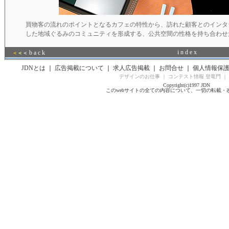
買物客の流れのポイントとなるカフェの特性から、訪れた顧客とのインタ
した地域ぐるみのコミュニティを形成する、公共空間の性格を持ち合わせ
i n d e x
b a c k
＜
＜
＜
JDNとは
｜
広告掲載について
｜
求人広告掲載
｜
お問合せ
｜
個人情報保
デザインのお仕事
｜
コンテスト情報 登竜門
｜
Copyright(c)1997 JDN
このwebサイトの全ての内容について、一切の転載・