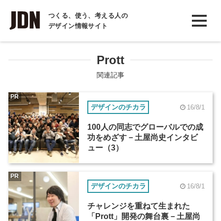
INTERVIEW
つくる、使う、考える人の
デザイン情報サイト
インタビュー
REPORT
Prott
レポート
関連記事
COLUMN
PR
デザインのチカラ
16/8/1
コラム
100人の同志でグローバルでの成
功をめざす－土屋尚史インタビ
ュー（3）
PR
デザインのチカラ
16/8/1
チャレンジを重ねて生まれた
「Prott」開発の舞台裏－土屋尚