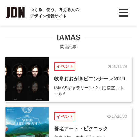
INTERVIEW
つくる、使う、考える人の
デザイン情報サイト
インタビュー
REPORT
IAMAS
レポート
関連記事
COLUMN
イベント
19/11/29
コラム
岐阜おおがきビエンナーレ 2019
IAMASギャラリー1・2＋応接室、ホ
ールA
イベント
17/10/30
養老アート・ピクニック