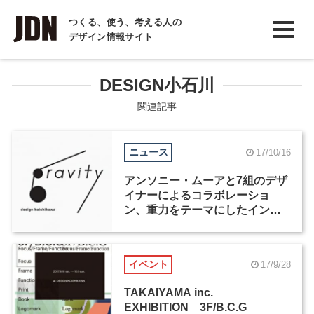
INTERVIEW
つくる、使う、考える人の
デザイン情報サイト
インタビュー
REPORT
DESIGN小石川
レポート
関連記事
COLUMN
ニュース
17/10/16
コラム
アンソニー・ムーアと7組のデザ
イナーによるコラボレーショ
ン、重力をテーマにしたインス
タレーションがDESIGN小石川
で開催
イベント
17/9/28
TAKAIYAMA inc.
EXHIBITION 3F/B.C.G