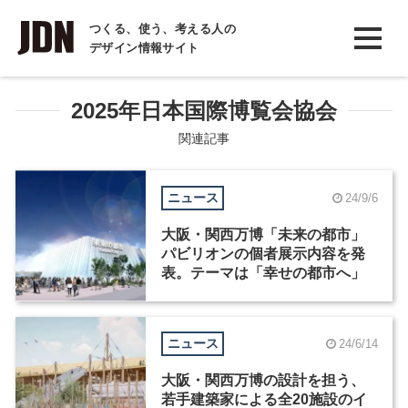
INTERVIEW
つくる、使う、考える人の
デザイン情報サイト
インタビュー
REPORT
2025年日本国際博覧会協会
レポート
関連記事
COLUMN
ニュース
24/9/6
コラム
大阪・関西万博「未来の都市」
パビリオンの個者展示内容を発
表。テーマは「幸せの都市へ」
ニュース
24/6/14
大阪・関西万博の設計を担う、
若手建築家による全20施設のイ