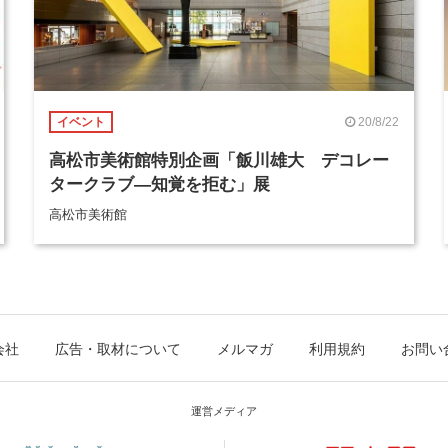
20/8/22
イベント
高松市美術館特別企画「飯川雄大 デコレー
タークラブ―知覚を拒む」展
高松市美術館
会社
広告・取材について
メルマガ
利用規約
お問い
運営メディア