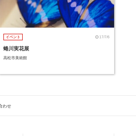
17/7/6
イベント
蜷川実花展
高松市美術館
合わせ