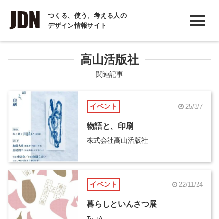
INTERVIEW
つくる、使う、考える人の
デザイン情報サイト
インタビュー
REPORT
高山活版社
レポート
関連記事
COLUMN
イベント
25/3/7
コラム
物語と、印刷
株式会社高山活版社
イベント
22/11/24
暮らしといんさつ展
To-tA