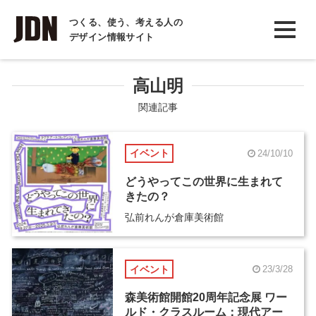
INTERVIEW
つくる、使う、考える人の
デザイン情報サイト
インタビュー
REPORT
高山明
レポート
関連記事
COLUMN
イベント
24/10/10
コラム
どうやってこの世界に生まれて
きたの？
弘前れんが倉庫美術館
イベント
23/3/28
森美術館開館20周年記念展 ワー
ルド・クラスルーム：現代アー