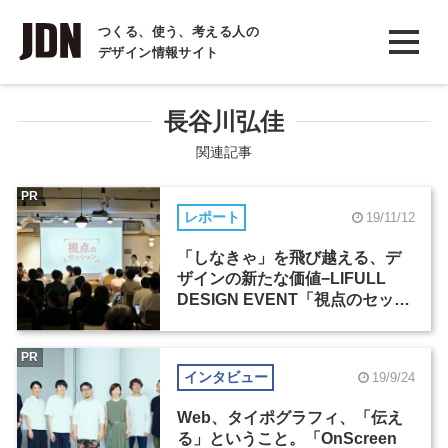
INTERVIEW
つくる、使う、考える人の
デザイン情報サイト
インタビュー
REPORT
長谷川弘佳
レポート
関連記事
COLUMN
PR
レポート
19/11/12
コラム
「しなきゃ」を飛び越える、デ
ザインの新たな価値−LIFULL
DESIGN EVENT「視点のセッシ
ョン」
PR
インタビュー
19/9/24
Web、タイポグラフィ、「伝え
る」ということ。「OnScreen