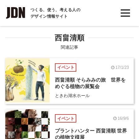
INTERVIEW
つくる、使う、考える人の
デザイン情報サイト
インタビュー
REPORT
西畠清順
レポート
関連記事
COLUMN
イベント
17/1/23
コラム
西畠清順 そらみみの旅 世界を
めぐる植物の展覧会
ときわ湖水ホール
イベント
16/9/6
プラントハンター 西畠清順 世界
の植物文様展