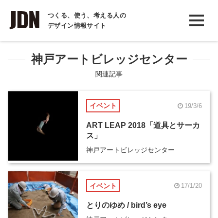
INTERVIEW
つくる、使う、考える人の
デザイン情報サイト
インタビュー
REPORT
神戸アートビレッジセンター
レポート
関連記事
COLUMN
イベント
19/3/6
コラム
ART LEAP 2018「道具とサーカ
ス」
神戸アートビレッジセンター
イベント
17/1/20
とりのゆめ / bird’s eye