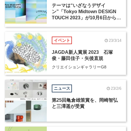
テーマは“いざなうデザイ
ン”「Tokyo Midtown DESIGN
TOUCH 2023」が10月6日から開
催
イベント
23/3/14
JAGDA新人賞展 2023 石塚
俊・藤田佳子・矢後直規
クリエイションギャラリーG8
ニュース
23/2/6
第25回亀倉雄策賞を、岡崎智弘
と三澤遥が受賞