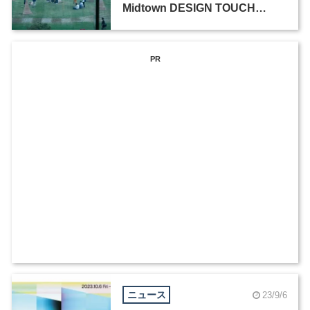
Midtown DESIGN TOUCH
2023」
PR
ニュース
23/9/6