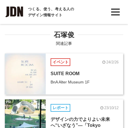
INTERVIEW
つくる、使う、考える人の
デザイン情報サイト
インタビュー
REPORT
石塚俊
レポート
関連記事
COLUMN
イベント
24/2/26
コラム
SUITE ROOM
BnA Alter Museum 1F
PR
レポート
23/10/12
デザインの力でよりよい未来
へ“いざなう”―「Tokyo