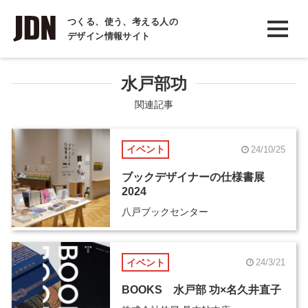
INTERVIEW
つくる、使う、考える人の
デザイン情報サイト
インタビュー
REPORT
水戸部功
レポート
関連記事
COLUMN
イベント
24/10/25
コラム
ブックデザイナーの仕様書展
2024
八戸ブックセンター
イベント
24/3/21
BOOKS 水戸部 功×名久井直子