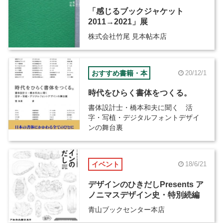
「感じるブックジャケット
2011→2021」展
株式会社竹尾 見本帖本店
おすすめ書籍・本
20/12/1
時代をひらく書体をつくる。
書体設計士・橋本和夫に聞く 活
字・写植・デジタルフォントデザイ
ンの舞台裏
イベント
18/6/21
デザインのひきだしPresents ア
ノニマスデザイン史・特別続編
青山ブックセンター本店