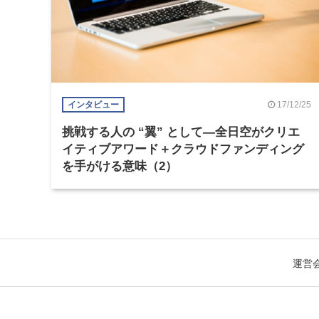
17/12/25
インタビュー
挑戦する人の “翼” として―全日空がクリエ
イティブアワード＋クラウドファンディング
を手がける意味（2）
運営