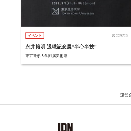
22/8/25
イベント
永井裕明 退職記念展“半心半技”
東京造形大学附属美術館
運営