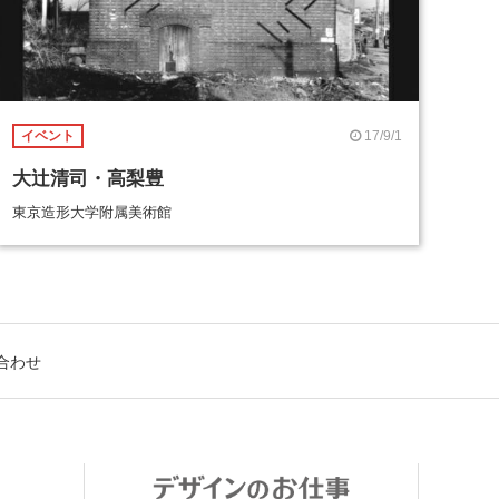
17/9/1
イベント
大辻清司・高梨豊
東京造形大学附属美術館
合わせ