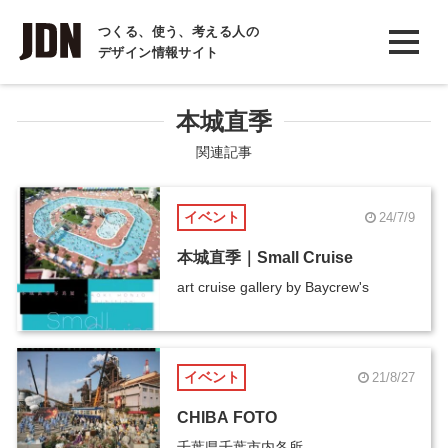
INTERVIEW
つくる、使う、考える人の
デザイン情報サイト
インタビュー
REPORT
本城直季
レポート
関連記事
COLUMN
イベント
24/7/9
コラム
本城直季｜Small Cruise
art cruise gallery by Baycrew's
イベント
21/8/27
CHIBA FOTO
千葉県千葉市内各所