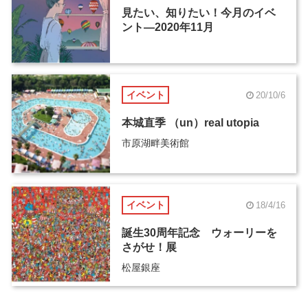
見たい、知りたい！今月のイベ
ント―2020年11月
イベント
20/10/6
本城直季 （un）real utopia
市原湖畔美術館
イベント
18/4/16
誕生30周年記念 ウォーリーを
さがせ！展
松屋銀座