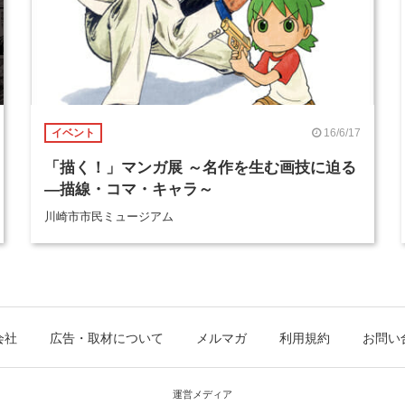
16/6/17
イベント
「描く！」マンガ展 ～名作を生む画技に迫る
―描線・コマ・キャラ～
川崎市市民ミュージアム
会社
広告・取材について
メルマガ
利用規約
お問い
運営メディア