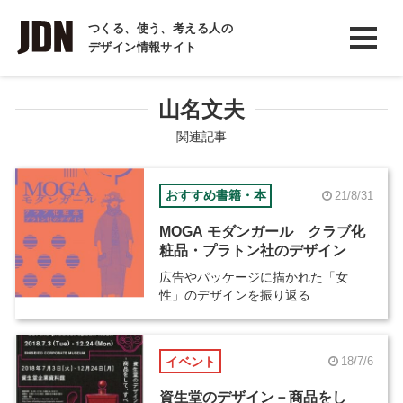
INTERVIEW
つくる、使う、考える人の
デザイン情報サイト
インタビュー
REPORT
山名文夫
レポート
関連記事
COLUMN
おすすめ書籍・本
21/8/31
コラム
MOGA モダンガール クラブ化
粧品・プラトン社のデザイン
広告やパッケージに描かれた「女
性」のデザインを振り返る
イベント
18/7/6
資生堂のデザイン－商品をし