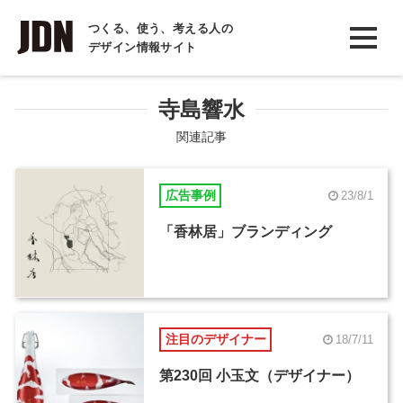
INTERVIEW
つくる、使う、考える人の
デザイン情報サイト
インタビュー
REPORT
寺島響水
レポート
関連記事
COLUMN
広告事例
23/8/1
コラム
「香林居」ブランディング
注目のデザイナー
18/7/11
第230回 小玉文（デザイナー）