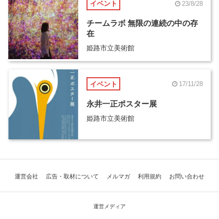
イベント
23/8/28
チームラボ 無限の連続の中の存
在
姫路市立美術館
イベント
17/11/28
永井一正ポスター展
姫路市立美術館
運営会社
広告・取材について
メルマガ
利用規約
お問い合わせ
運営メディア