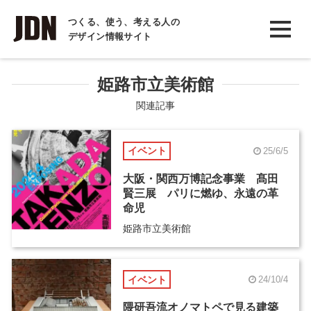
INTERVIEW
つくる、使う、考える人の
デザイン情報サイト
インタビュー
REPORT
姫路市立美術館
レポート
関連記事
COLUMN
イベント
25/6/5
コラム
大阪・関西万博記念事業 髙田
賢三展 パリに燃ゆ、永遠の革
命児
姫路市立美術館
イベント
24/10/4
隈研吾流オノマトペで見る建築