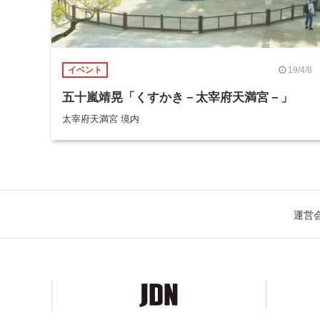
19/4/8
イベント
五十嵐靖晃「くすかき－太宰府天満宮－」
太宰府天満宮 境内
運営