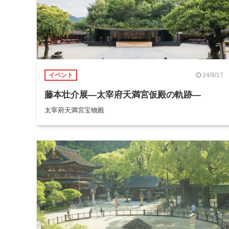
24/9/17
イベント
藤本壮介展―太宰府天満宮仮殿の軌跡―
太宰府天満宮宝物殿