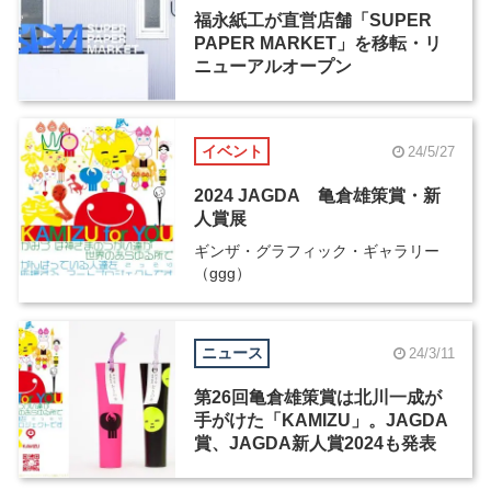
福永紙工が直営店舗「SUPER
PAPER MARKET」を移転・リ
ニューアルオープン
イベント
24/5/27
2024 JAGDA 亀倉雄策賞・新
人賞展
ギンザ・グラフィック・ギャラリー
（ggg）
ニュース
24/3/11
第26回亀倉雄策賞は北川一成が
手がけた「KAMIZU」。JAGDA
賞、JAGDA新人賞2024も発表