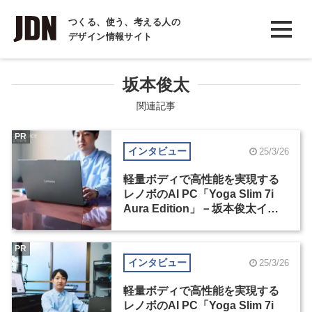
INTERVIEW
つくる、使う、考える人の
デザイン情報サイト
インタビュー
REPORT
坂本俊太
レポート
関連記事
COLUMN
PR
インタビュー
25/3/26
コラム
軽量ボディで高性能を実現する
レノボのAI PC「Yoga Slim 7i
Aura Edition」－坂本俊太イン
タビュー（1）
PR
インタビュー
25/3/26
軽量ボディで高性能を実現する
レノボのAI PC「Yoga Slim 7i