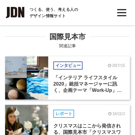
INTERVIEW
つくる、使う、考える人の
デザイン情報サイト
インタビュー
REPORT
国際見本市
レポート
関連記事
COLUMN
インタビュー
20/7/15
コラム
「インテリア ライフスタイル
2020」統括マネージャーに訊
く、企画テーマ「Work-Up」と
見本市のこれから
レポート
16/11/1
クリスマスはここから発信され
る、国際見本市「クリスマスワ