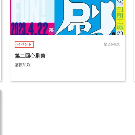
23/4/20
イベント
第二回心刷祭
藤原印刷