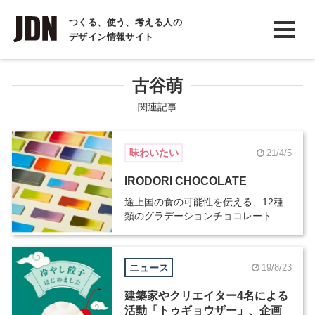
INTERVIEW
つくる、使う、考える人の
デザイン情報サイト
インタビュー
REPORT
古谷萌
レポート
関連記事
COLUMN
味わいたい
21/4/5
コラム
IRODORI CHOCOLATE
途上国の食の可能性を伝える、12種
類のグラデーションチョコレート
ニュース
19/8/23
建築家やクリエイター4名による
活動「トゥギョウザー」、企画