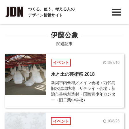
INTERVIEW
つくる、使う、考える人の
デザイン情報サイト
インタビュー
REPORT
伊藤公象
レポート
関連記事
COLUMN
イベント
18/7/10
コラム
水と土の芸術祭 2018
新潟市内全域／メイン会場：万代島
旧水揚場跡地、サテライト会場：新
潟市芸術創造村・国際青少年センタ
ー（旧二葉中学校）
イベント
16/8/23