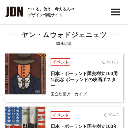
INTERVIEW
つくる、使う、考える人の
デザイン情報サイト
インタビュー
REPORT
ヤン・ムウォドジェニェツ
レポート
関連記事
COLUMN
イベント
19/12/2
コラム
日本・ポーランド国交樹立100周
年記念 ポーランドの映画ポスタ
ー
国立映画アーカイブ
イベント
19/4/8
日本・ポーランド国交樹立100年